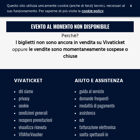
Questo sito utilizza unicamente cookie (anche di terzi) tecnici, necessari al
x
suo funzionamento. Per saperne di più visita la
cookie policy
.
EVENTO AL MOMENTO NON DISPONIBILE
Perchè?
I biglietti non sono ancora in vendita su Vivaticket
oppure
le vendite sono momentaneamente sospese o
chiuse
VIVATICKET
AIUTO E ASSISTENZA
chi siamo
guida al servizio
privacy
domande frequenti
cookie
modalità di pagamento
condizioni generali
assistenza
recupero prenotazioni
odr
visualizza ricevuta
fatturazione elettronica
VIVAforVoucher
scelta spettacoli in